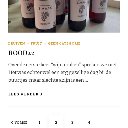
DRUIVEN
FRUIT
GEEN CATEGORIE
ROOD22
Over de eerste keer “wijn maken” spreken we niet.
Het was echter wel een erg gezellige dag bij de
buurtjes, maar slechte azijn is een …
LEES VERDER
Berichten
PAGINA
PAGINA
PAGINA
PAGINA
1
2
3
4
VORIGE