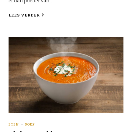
er dan poeder van. …
LEES VERDER
ETEN
SOEP