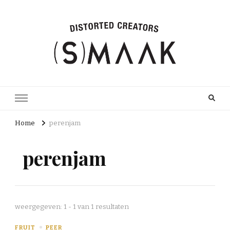
Home
perenjam
perenjam
weergegeven: 1 - 1 van 1 resultaten
FRUIT
PEER